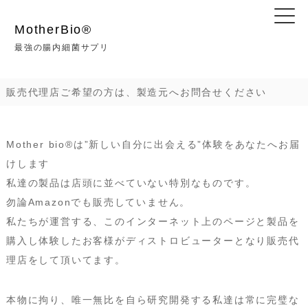
コ
ン
MotherBio®︎
テ
最強の腸内細菌サプリ
ン
ツ
販売代理店ご希望の方は、製造元へお問合せください
へ
ス
キ
Mother bio®は”新しい自分に出会える”体験をあなたへお届
ッ
けします
プ
私達の製品は店頭に並べていない特別なものです。
勿論Amazonでも販売していません。
私たちが運営する、このインターネット上のページと製品を
購入し体験したお客様がディストロビューターとなり販売代
理店をして頂いてます。
本物に拘り、唯一無比を自ら研究開発する私達は常に完璧な