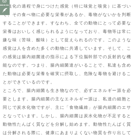
は進化の過程で身につけた感覚（特に味覚と嗅覚）に基づい
て、その食べ物に必要な栄養があるか、毒物がないかを判断
することができます。すなわち、全ての動物にとって必要な
栄養はおいしく感じられるようになっており、毒物等は常に
嫌な味（苦味、酸味）として捉えられるのです。このような
感覚は人を含めた多くの動物に共通しています。そして、こ
の感覚は腸内細菌達の指示による下位脳幹部での反射的な機
能なのです。つまり、腸内細菌達がいることで、私達も含め
た動物は必要な栄養を確実に摂取し、危険な毒物を避けるこ
とができているのです。
ところで、腸内細菌も生き物なので、必ずエネルギー源を必
要とします。腸内細菌の主なエネルギー源は、私達の細胞と
同じで炭水化物ですが、主に「食物繊維」が腸内細菌のエサ
となっています。しかし、腸内細菌は炭水化物が不足すると
動物性たんぱく質などを分解し始めます。動物性たんぱく質
は分解される際に、健康にあまりよくない物質を作り出して