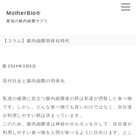
コ
ン
MotherBio®︎
テ
最強の腸内細菌サプリ
ン
ツ
【コラム】腸内細菌弱体化時代
へ
ス
キ
2024年3月6日
ッ
プ
現代社会と腸内細菌の弱体化
私達の健康に役立つ腸内細菌達の餌は私達が摂取した食べ物
です。しかし、どんな食べ物でも良いわけではなく、自分達
が利用しやすい餌は決まっています。
このため、腸内細菌達は神経やホルモンを介して、自分達が
利用しやすい食べ物を人間が食べるように仕向けます。とこ